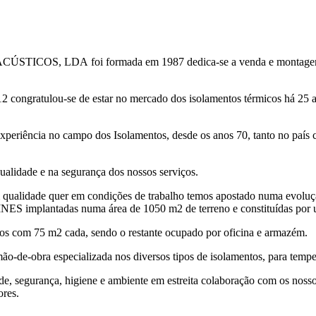
DA foi formada em 1987 dedica-se a venda e montagem de todo
12 congratulou-se de estar no mercado dos isolamentos térmicos há 25 a
experiência no campo dos Isolamentos, desde os anos 70, tanto no país
ualidade e na segurança dos nossos serviços.
em qualidade quer em condições de trabalho temos apostado numa evoluç
INES implantadas numa área de 1050 m2 de terreno e constituídas por u
pisos com 75 m2 cada, sendo o restante ocupado por oficina e armazém.
-de-obra especializada nos diversos tipos de isolamentos, para temper
, segurança, higiene e ambiente em estreita colaboração com os nosso
ores.